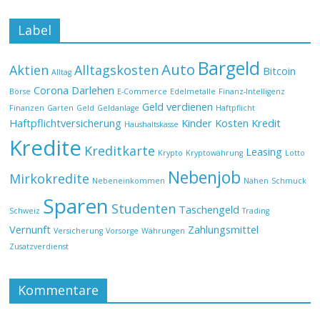
Label
Bargeld
Auto
Aktien
Alltagskosten
Bitcoin
Alltag
Corona
Darlehen
Börse
E-Commerce
Edelmetalle
Finanz-Intelligenz
Geld verdienen
Finanzen
Garten
Geld
Geldanlage
Haftpflicht
Haftpflichtversicherung
Kinder
Kosten
Kredit
Haushaltskasse
Kredite
Kreditkarte
Leasing
Krypto
Kryptowährung
Lotto
Nebenjob
Mirkokredite
Nebeneinkommen
Nähen
Schmuck
Sparen
Studenten
Taschengeld
Schweiz
Trading
Vernunft
Zahlungsmittel
Versicherung
Vorsorge
Währungen
Zusatzverdienst
Kommentare