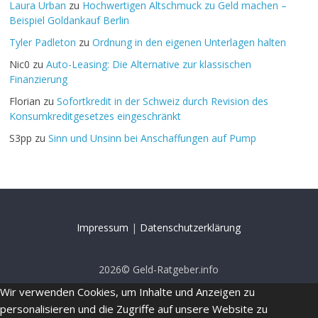
Laura Urban
zu
Hochwertigen Altschmuck zu Geld machen –
Beispiel Goldankauf Berlin
Tyler Padleton
zu
Ordnung in den eigenen Unterlagen halten
Nic0
zu
Auto-Leasing: Die Alternative zur klassischen
Finanzierung
Florian
zu
Sofortkredit in der Schweiz durch Revision des
Konsumkreditgesetzes eingeschränkt
S3pp
zu
Sinn und Unsinn bei Anschaffungen auf Pump
Impressum
|
Datenschutzerklärung
2026© Geld-Ratgeber.info
Wir verwenden Cookies, um Inhalte und Anzeigen zu
personalisieren und die Zugriffe auf unsere Website zu