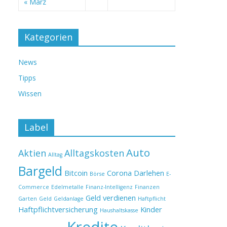
« März
Kategorien
News
Tipps
Wissen
Label
Auto
Aktien
Alltagskosten
Alltag
Bargeld
Bitcoin
Corona
Darlehen
Börse
E-
Commerce
Edelmetalle
Finanz-Intelligenz
Finanzen
Geld verdienen
Garten
Geld
Geldanlage
Haftpflicht
Haftpflichtversicherung
Kinder
Haushaltskasse