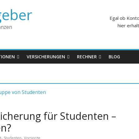
geber
Egal ob Konto
hier erha
anzen
TIONEN
VERSICHERUNGEN
RECHNER
BLOG
sicherung für Studenten –
en?
,
,
t
Studenten
Vorsorge