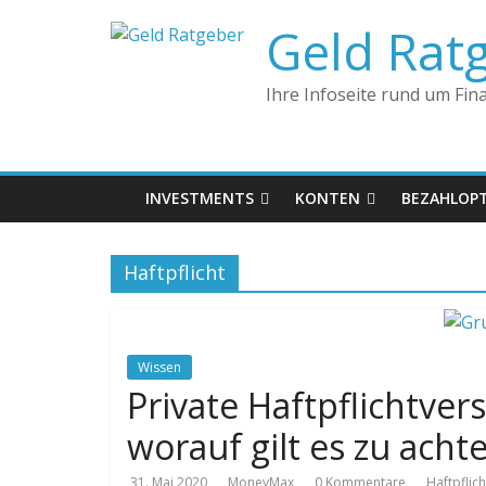
Geld Rat
Ihre Infoseite rund um Fin
INVESTMENTS
KONTEN
BEZAHLOP
Haftpflicht
Wissen
Private Haftpflichtver
worauf gilt es zu acht
31. Mai 2020
MoneyMax
0 Kommentare
Haftpflich