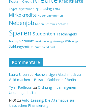
Kredite
Kreditkarte
Kosten
Kredit
Leasing
Krypto
Kryptowährung
Lotto
Mirkokredite
Nebeneinkommen
Nebenjob
Nähen
Schmuck
Schweiz
Sparen
Studenten
Taschengeld
Vernunft
Trading
Versicherung
Vorsorge
Währungen
Zahlungsmittel
Zusatzverdienst
Kommentare
Laura Urban
zu
Hochwertigen Altschmuck zu
Geld machen – Beispiel Goldankauf Berlin
Tyler Padleton
zu
Ordnung in den eigenen
Unterlagen halten
Nic0
zu
Auto-Leasing: Die Alternative zur
klassischen Finanzierung