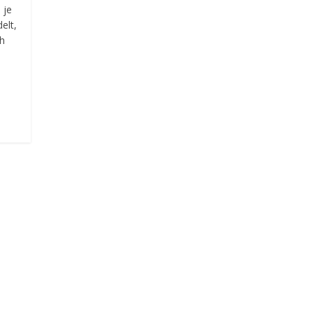
 je
elt,
h
d