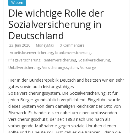
Wissen
Die wichtige Rolle der
Sozialversicherung in
Deutschland
23. Juni 2020
MoneyMax
0 Kommentare
,
,
Arbeitslosenversicherung
Krankenversicherung
,
,
,
Pflegeversicherung
Rentenversicherung
Sozialversicherung
,
,
Unfallversicherung
Versicherungssystem
Vorsorge
Hier in der Bundesrepublik Deutschland besitzen wir ein sehr
gutes sowie auch leistungsfähiges
Sozialversicherungssystem. Die Sozialversicherung ist für
jeden Bürger grundsätzlich verpflichtend. Eingeführt wurde
dieses System von dem damaligen Reichskanzler Otto von
Bismarck. Es handelte sich dabei um einen umfassenden
Versicherungsschutz, der seit 1883 nach und nach als
vorbeugende Maßnahme gegen soziale Unruhen dienen
sollte und bis heute soll. Erst gab es die Kranken-, dann die