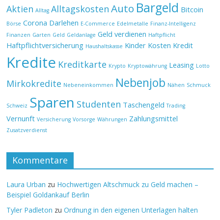
Bargeld
Auto
Aktien
Alltagskosten
Bitcoin
Alltag
Corona
Darlehen
Börse
E-Commerce
Edelmetalle
Finanz-Intelligenz
Geld verdienen
Finanzen
Garten
Geld
Geldanlage
Haftpflicht
Haftpflichtversicherung
Kinder
Kosten
Kredit
Haushaltskasse
Kredite
Kreditkarte
Leasing
Krypto
Kryptowährung
Lotto
Nebenjob
Mirkokredite
Nebeneinkommen
Nähen
Schmuck
Sparen
Studenten
Taschengeld
Schweiz
Trading
Vernunft
Zahlungsmittel
Versicherung
Vorsorge
Währungen
Zusatzverdienst
Kommentare
Laura Urban
zu
Hochwertigen Altschmuck zu Geld machen –
Beispiel Goldankauf Berlin
Tyler Padleton
zu
Ordnung in den eigenen Unterlagen halten