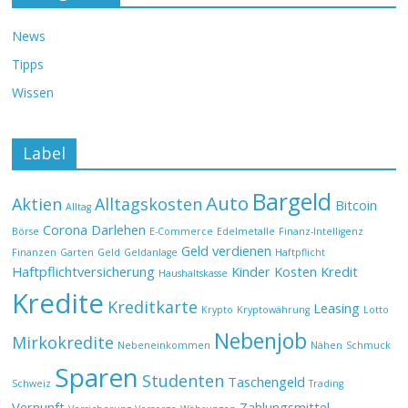
News
Tipps
Wissen
Label
Bargeld
Auto
Aktien
Alltagskosten
Bitcoin
Alltag
Corona
Darlehen
Börse
E-Commerce
Edelmetalle
Finanz-Intelligenz
Geld verdienen
Finanzen
Garten
Geld
Geldanlage
Haftpflicht
Haftpflichtversicherung
Kinder
Kosten
Kredit
Haushaltskasse
Kredite
Kreditkarte
Leasing
Krypto
Kryptowährung
Lotto
Nebenjob
Mirkokredite
Nebeneinkommen
Nähen
Schmuck
Sparen
Studenten
Taschengeld
Schweiz
Trading
Vernunft
Zahlungsmittel