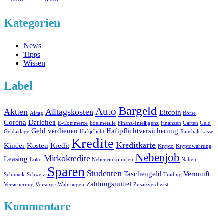
Kategorien
News
Tipps
Wissen
Label
Bargeld
Auto
Aktien
Alltagskosten
Bitcoin
Alltag
Börse
Corona
Darlehen
E-Commerce
Edelmetalle
Finanz-Intelligenz
Finanzen
Garten
Geld
Geld verdienen
Haftpflichtversicherung
Geldanlage
Haftpflicht
Haushaltskasse
Kredite
Kreditkarte
Kinder
Kosten
Kredit
Krypto
Kryptowährung
Nebenjob
Mirkokredite
Leasing
Lotto
Nebeneinkommen
Nähen
Sparen
Studenten
Taschengeld
Vernunft
Schmuck
Schweiz
Trading
Zahlungsmittel
Versicherung
Vorsorge
Währungen
Zusatzverdienst
Kommentare