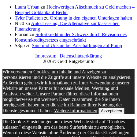
Laura Urban
zu
Hochwertigen Altschmuck zu Geld machen –
Beispiel Goldankauf Berlin
Tyler Padleton
zu
Ordnung in den eigenen Unterlagen halten
Nic0
zu
Auto-Leasing: Die Alternative zur klassischen
Finanzierung
Florian
zu
Sofortkredit in der Schweiz durch Revision des
Konsumkreditgesetzes eingeschränkt
S3pp
zu
Sinn und Unsinn bei Anschaffungen auf Pump
Impressum
|
Datenschutzerklärung
2026© Geld-Ratgeber.info
Wir verwenden Cookies, um Inhalte und Anzeigen zu
personalisieren und die Zugriffe auf unsere Website zu analysieren.
Außerdem geben wir Informationen zu Ihrer Verwendung unserer
Website an unsere Partner für soziale Medien, Werbung und
Analysen weiter. Unsere Partner führen diese Informationen
möglicherweise mit weiteren Daten zusammen, die Sie ihnen
bereitgestellt haben oder die sie im Rahmen Ihrer Nutzung der
Dienste gesammelt haben.
Weitere Informationen
Akzeptieren
Die Cookie-Einstellungen auf dieser Website sind auf "Cookies
zulassen" eingestellt, um das beste Surferlebnis zu ermöglichen.
Wenn du diese Website ohne Änderung der Cookie-Einstellungen